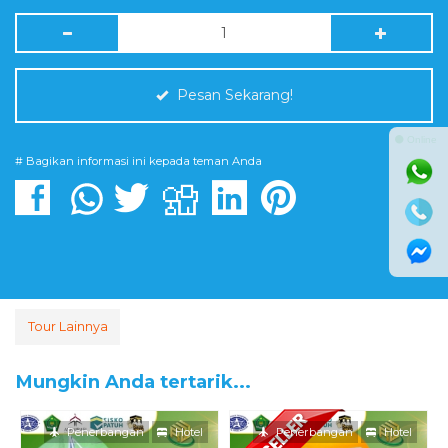
Pesan Sekarang!
⚫ Online
# Bagikan informasi ini kepada teman Anda
Tour Lainnya
Mungkin Anda tertarik...
Penerbangan
Hotel
Penerbangan
Hotel